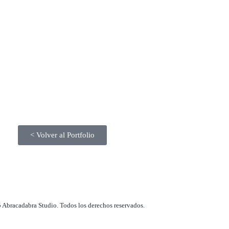
CL
FE
EX
CA
< Volver al Portfolio
 Abracadabra Studio. Todos los derechos reservados.